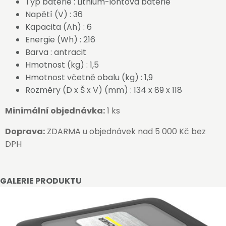
Typ baterie : Lithium-iontová baterie
Napětí (V) : 36
Kapacita (Ah) : 6
Energie (Wh) : 216
Barva : antracit
Hmotnost (kg) : 1,5
Hmotnost včetně obalu (kg) : 1,9
Rozměry (D x Š x V) (mm) : 134 x 89 x 118
Minimální objednávka:
1 ks
Doprava:
ZDARMA u objednávek nad 5 000 Kč bez
DPH
GALERIE PRODUKTU