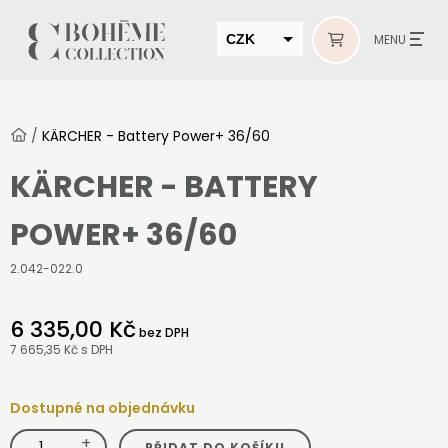
CZK
MENU
EUR
HUF
/
KÄRCHER - Battery Power+ 36/60
MUR
KÄRCHER - BATTERY
POWER+ 36/60
2.042-022.0
6 335,00 Kč
bez DPH
7 665,35 Kč
s DPH
Dostupné na objednávku
+
KÄRCHER
PŘIDAT DO KOŠÍKU