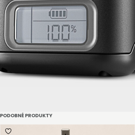
STAŇTE SE KLIENTEM
Stát se klientem velkoobchodu Bohéme Collection
je jednoduché, stačí podnikat a mít platné IČO.
Kromě snadnějšího procesu objednávek můžete
získat slevy až do výše 25 % v závislosti na velikosti
vašeho zařízení.
Registrovat
PODOBNÉ PRODUKTY