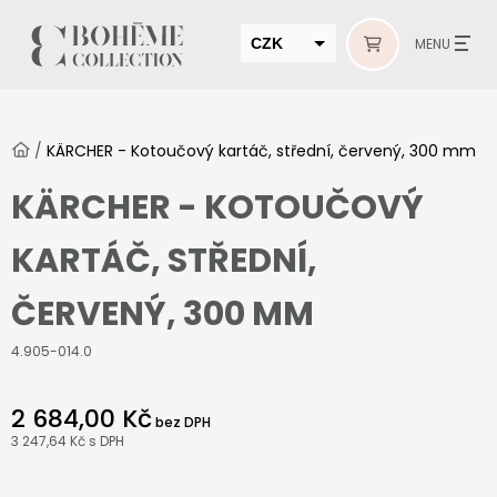
CZK
MENU
EUR
HUF
/
KÄRCHER - Kotoučový kartáč, střední, červený, 300 mm
MUR
KÄRCHER - KOTOUČOVÝ
KARTÁČ, STŘEDNÍ,
ČERVENÝ, 300 MM
4.905-014.0
2 684,00 Kč
bez DPH
3 247,64 Kč
s DPH