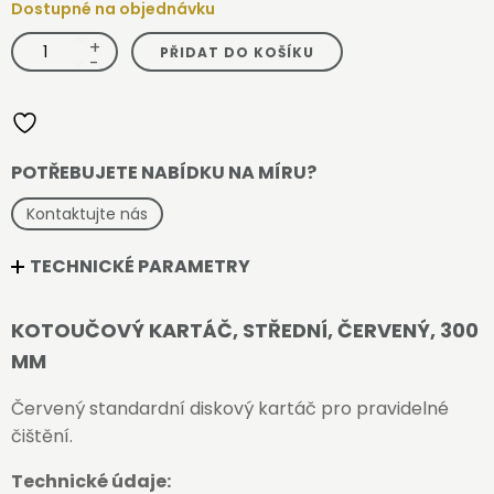
Dostupné na objednávku
+
KÄRCHER
PŘIDAT DO KOŠÍKU
-
-
Kotoučový
kartáč,
střední,
červený,
300
mm
množství
POTŘEBUJETE NABÍDKU NA MÍRU?
Kontaktujte nás
TECHNICKÉ PARAMETRY
KOTOUČOVÝ KARTÁČ, STŘEDNÍ, ČERVENÝ, 300
MM
Červený standardní diskový kartáč pro pravidelné
čištění.
Technické údaje: