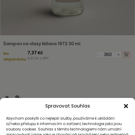
Šampon na vlasy Milano 1972 30 ml
7,37 Kč
Na
-
+
8,92 Kč s DPH
objednávku
Spravovat Souhlas
Abychom poskytli co nejlepší služby, používáme k ukládání
a/nebo přístupu k informacím o zařízení, technologie jako jsou
soubory cookies. Souhlas s těmito technologiemi nám umožní
zpracovávat údaje, jako je chování při procházení nebo jedinečná