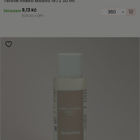
Tělové mléko Milano 1972 30 ml
9,13 Kč
Skladem
-
+
11,05 Kč s DPH