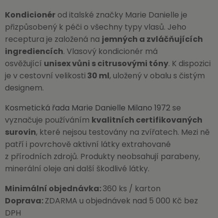
Kondicionér
od italské značky Marie Danielle je
přizpůsobený k péči o všechny typy vlasů. Jeho
receptura je založená na
jemných a zvláčňujících
ingrediencích
. Vlasový kondicionér má
osvěžující
unisex vůni s citrusovými tóny
. K dispozici
je v cestovní velikosti
30 ml
, uložený v obalu s čistým
designem.
Kosmetická řada Marie Danielle Milano 1972
se
vyznačuje používáním
kvalitních certifikovaných
surovin
, které nejsou testovány na zvířatech. Mezi ně
patří i povrchově aktivní látky extrahované
z přírodních zdrojů. Produkty neobsahují parabeny,
minerální oleje ani další škodlivé látky.
Minimální objednávka:
360 ks / karton
Doprava:
ZDARMA u objednávek nad 5 000 Kč bez
DPH