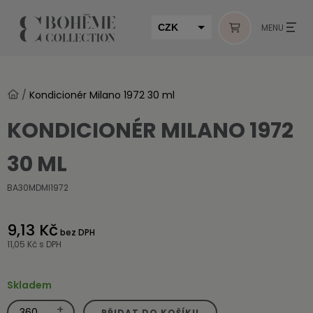
CZK
MENU
EUR
HUF
/
Kondicionér Milano 1972 30 ml
MUR
KONDICIONÉR MILANO 1972
30 ML
BA30MDMI1972
9,13 Kč
bez DPH
11,05 Kč
s DPH
Skladem
+
Kondicionér
PŘIDAT DO KOŠÍKU