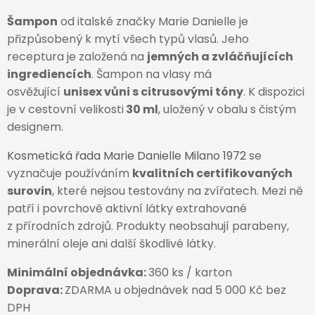
Šampon
od italské značky Marie Danielle je
přizpůsobený k mytí všech typů vlasů. Jeho
receptura je založená na
jemných a zvláčňujících
ingrediencích
. Šampon na vlasy má
osvěžující
unisex vůni s citrusovými tóny
. K dispozici
je v cestovní velikosti
30 ml
, uložený v obalu s čistým
designem.
Kosmetická řada Marie Danielle Milano 1972
se
vyznačuje používáním
kvalitních certifikovaných
surovin
, které nejsou testovány na zvířatech. Mezi ně
patří i povrchově aktivní látky extrahované
z přírodních zdrojů. Produkty neobsahují parabeny,
minerální oleje ani další škodlivé látky.
Minimální objednávka:
360 ks / karton
Doprava:
ZDARMA u objednávek nad 5 000 Kč bez
DPH