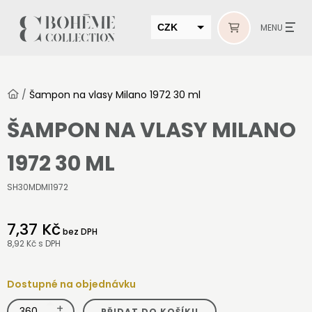
CZK
MENU
EUR
HUF
/
Šampon na vlasy Milano 1972 30 ml
MUR
ŠAMPON NA VLASY MILANO
1972 30 ML
SH30MDMI1972
7,37 Kč
bez DPH
8,92 Kč
s DPH
Dostupné na objednávku
+
Šampon
PŘIDAT DO KOŠÍKU