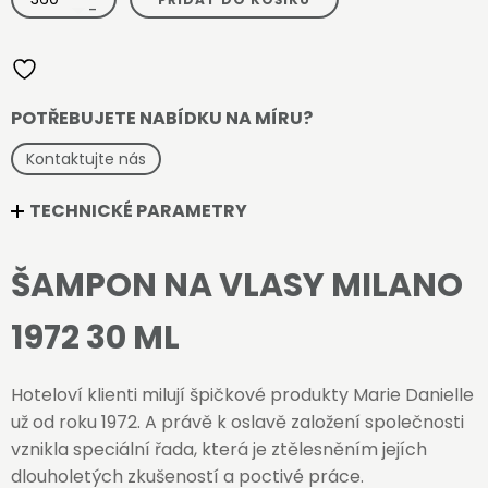
na
-
vlasy
Milano
1972
30
ml
množství
POTŘEBUJETE NABÍDKU NA MÍRU?
Kontaktujte nás
TECHNICKÉ PARAMETRY
ŠAMPON NA VLASY MILANO
1972 30 ML
Hoteloví klienti milují špičkové produkty Marie Danielle
už od roku 1972. A právě k oslavě založení společnosti
vznikla speciální řada, která je ztělesněním jejích
dlouholetých zkušeností a poctivé práce.