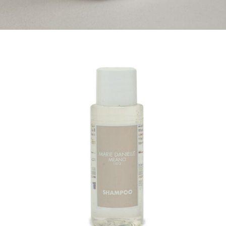
STAŇTE SE KLIENTEM
Stát se klientem velkoobchodu Bohéme Collection
je jednoduché, stačí podnikat a mít platné IČO.
Kromě snadnějšího procesu objednávek můžete
získat slevy až do výše 25 % v závislosti na velikosti