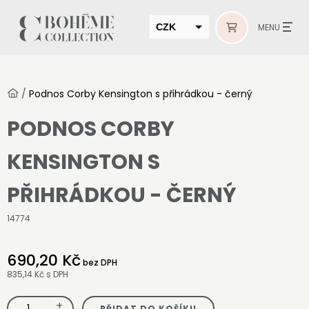
CZK
MENU
EUR
HUF
/
Podnos Corby Kensington s přihrádkou - černý
MUR
PODNOS CORBY
KENSINGTON S
PŘIHRÁDKOU - ČERNÝ
14774
690,20 Kč
bez DPH
835,14 Kč
s DPH
+
Podnos
PŘIDAT DO KOŠÍKU