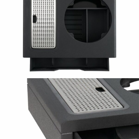
STAŇTE SE KLIENTEM
Stát se klientem velkoobchodu Bohéme Collection
je jednoduché, stačí podnikat a mít platné IČO.