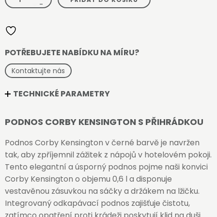
Corby
-
Kensington
s
přihrádkou
-
černý
množství
POTŘEBUJETE NABÍDKU NA MÍRU?
Kontaktujte nás
TECHNICKÉ PARAMETRY
PODNOS CORBY KENSINGTON S PŘIHRÁDKOU
Podnos Corby Kensington v černé barvě je navržen
tak, aby zpříjemnil zážitek z nápojů v hotelovém pokoji.
Tento elegantní a úsporný podnos pojme naši konvici
Corby Kensington o objemu 0,6 l a disponuje
vestavěnou zásuvkou na sáčky a držákem na lžičku.
Integrovaný odkapávací podnos zajišťuje čistotu,
zatímco opatření proti krádeži poskytují klid na duši.