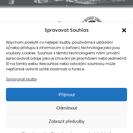
Spravovat Souhlas
Abychom poskytli co nejlepší služby, používáme k ukládání
a/nebo přístupu k informacím o zařízení, technologie jako jsou
soubory cookies. Souhlas s těmito technologiemi nám umožní
zpracovávat údaje, jako je chování při procházení nebo jedinečná
ID na tomto webu. Nesouhlas nebo odvolání souhlasu může
O nás
nepříznivě ovlivnit určité vlastnosti a funkce.
Registrace
Spravovat služby
Kontakty
Reference
Příjmout
Obchodní podmínky
Zásady ochrany osobních údajů
Odmítnout
Reklamační řád společnosti Národní export, s.r.o.
Zobrazit předvolby
Zásady cookies (EU)