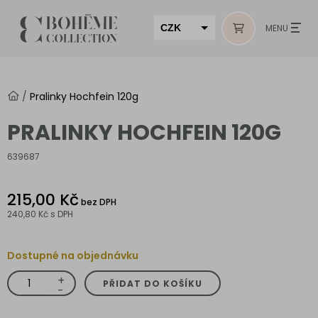
CZK
MENU
EUR
HUF
/
Pralinky Hochfein 120g
MUR
PRALINKY HOCHFEIN 120G
639687
215,00 Kč
bez DPH
240,80 Kč
s DPH
Dostupné na objednávku
+
Pralinky
PŘIDAT DO KOŠÍKU
Hochfein
-
120g
množství