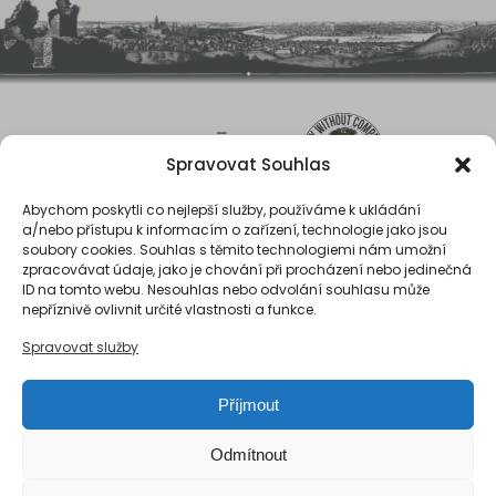
Spravovat Souhlas
Abychom poskytli co nejlepší služby, používáme k ukládání
a/nebo přístupu k informacím o zařízení, technologie jako jsou
soubory cookies. Souhlas s těmito technologiemi nám umožní
zpracovávat údaje, jako je chování při procházení nebo jedinečná
ID na tomto webu. Nesouhlas nebo odvolání souhlasu může
O nás
nepříznivě ovlivnit určité vlastnosti a funkce.
Registrace
Spravovat služby
Kontakty
Reference
Příjmout
Obchodní podmínky
Zásady ochrany osobních údajů
Odmítnout
Reklamační řád společnosti Národní export, s.r.o.