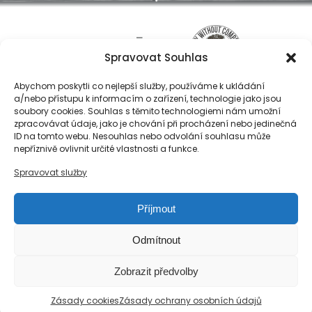
Spravovat Souhlas
Abychom poskytli co nejlepší služby, používáme k ukládání
a/nebo přístupu k informacím o zařízení, technologie jako jsou
soubory cookies. Souhlas s těmito technologiemi nám umožní
zpracovávat údaje, jako je chování při procházení nebo jedinečná
ID na tomto webu. Nesouhlas nebo odvolání souhlasu může
O nás
nepříznivě ovlivnit určité vlastnosti a funkce.
Registrace
Spravovat služby
Kontakty
Reference
Příjmout
Obchodní podmínky
Zásady ochrany osobních údajů
Odmítnout
Reklamační řád společnosti Národní export, s.r.o.
Zobrazit předvolby
Zásady cookies (EU)
Zásady cookies
Zásady ochrany osobních údajů