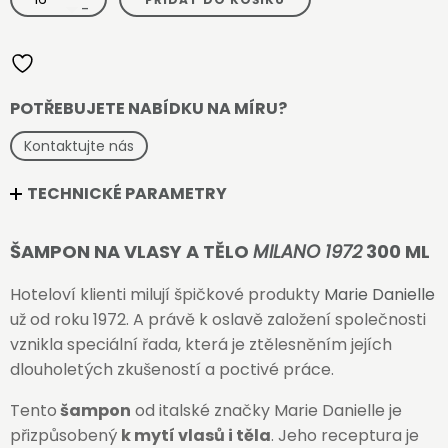
na
-
vlasy
a
tělo
Milano
1972
300
ml
množství
POTŘEBUJETE NABÍDKU NA MÍRU?
Kontaktujte nás
TECHNICKÉ PARAMETRY
ŠAMPON NA VLASY A TĚLO
MILANO 1972
300 ML
Hoteloví klienti milují špičkové produkty
Marie Danielle
už od roku 1972. A právě k oslavě založení společnosti
vznikla speciální řada, která je ztělesněním jejích
dlouholetých zkušeností a poctivé práce.
Tento
šampon
od italské značky Marie Danielle je
přizpůsobený
k mytí vlasů i těla
. Jeho receptura je