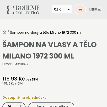
CZK
MENU
EUR
HUF
/
Šampon na vlasy a tělo Milano 1972 300 ml
MUR
ŠAMPON NA VLASY A TĚLO
MILANO 1972 300 ML
HBW300MDMI1972
119,93 Kč
bez DPH
145,12 Kč
s DPH
Dostupné na objednávku
+
Šampon
PŘIDAT DO KOŠÍKU