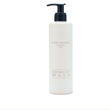
STAŇTE SE KLIENTEM
Stát se klientem velkoobchodu Bohéme Collection
je jednoduché, stačí podnikat a mít platné IČO.
Kromě snadnějšího procesu objednávek můžete
získat slevy až do výše 25 % v závislosti na velikosti
vašeho zařízení.
Registrovat