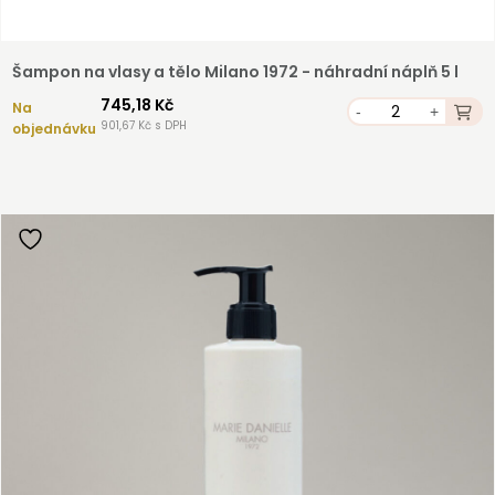
Šampon na vlasy a tělo Milano 1972 - náhradní náplň 5 l
745,18 Kč
Na
-
+
901,67 Kč s DPH
objednávku