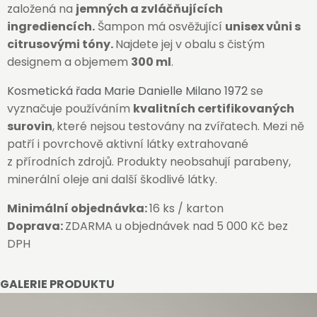
založená na
jemných a zvláčňujících
ingrediencích.
Šampon má osvěžující
unisex vůni s
citrusovými tóny.
Najdete jej v obalu s čistým
designem a objemem
300 ml
.
Kosmetická řada Marie Danielle Milano 1972
se
vyznačuje používáním
kvalitních certifikovaných
surovin
,
které nejsou testovány na zvířatech. Mezi ně
patří i povrchově aktivní látky extrahované
z přírodních zdrojů. Produkty neobsahují parabeny,
minerální oleje ani další škodlivé látky.
Minimální objednávka:
16 ks / karton
Doprava:
ZDARMA u objednávek nad 5 000 Kč bez
DPH
GALERIE PRODUKTU