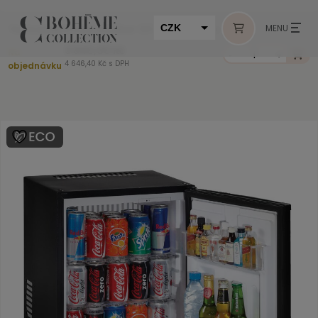
Termoelektrický minibar 20 l TP20N - Eko
CZK
MENU
3 840,00 Kč
Na
EUR
-
+
4 646,40 Kč s DPH
objednávku
HUF
MUR