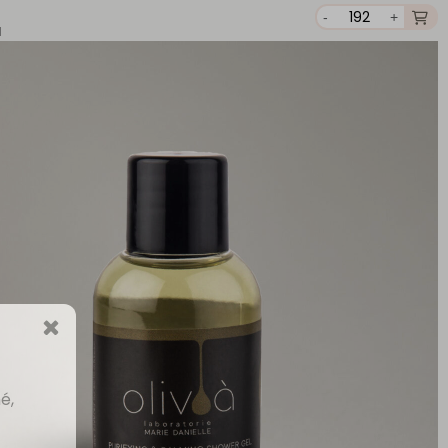
-
+
H
é,