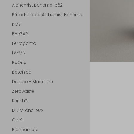
Alchemist Boheme 1562
Přírodní řada Alchemist Bohéme
KIDS
BVLGARI
Ferragamo
LANVIN
BeOne
Botanica
De Luxe - Black Line
Zerowaste
Kenshō
MD Milano 1972
Olivà
Biancamore