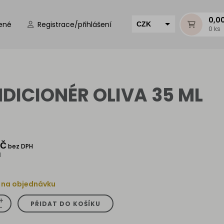
0,0
ené
Registrace/přihlášení
CZK
0 ks
EUR
HUF
MUR
DICIONÉR OLIVA 35 ML
Kč
bez DPH
H
 na objednávku
+
PŘIDAT DO KOŠÍKU
-