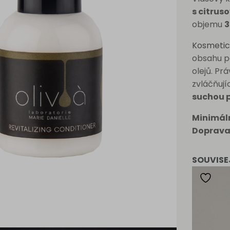
s citrus
objemu
3
Kosmetic
obsahu p
olejů. Pr
zvláčňují
suchou 
Minimál
Doprava
SOUVISE