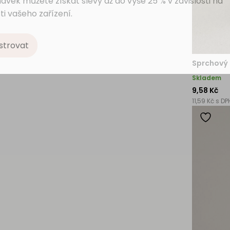
ávek můžete získat slevy až do výše 25 % v závislosti na
ti vašeho zařízení.
strovat
Sprchový 
Skladem
9,58 Kč
11,59 Kč s DP