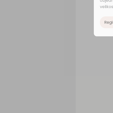
objedn
velikos
Regi