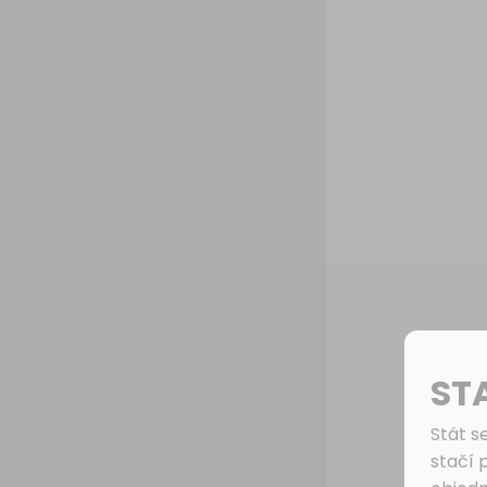
ST
Stát s
stačí 