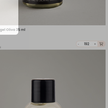
gel Oliva 35 ml
-
+
H