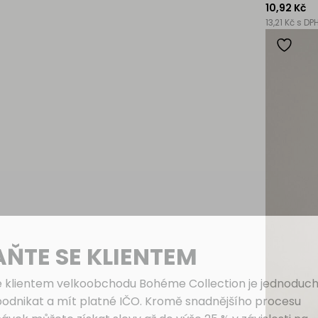
10,92 Kč
13,21 Kč s DP
AŇTE SE KLIENTEM
e klientem velkoobchodu Bohéme Collection je jednoduch
podnikat a mít platné IČO. Kromě snadnějšího procesu