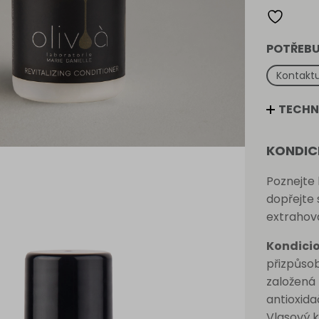
množství
POTŘEBU
Kontaktu
TECHN
KONDICI
Poznejte
dopřejte 
extrahova
Kondici
přizpůsob
založená
antioxida
Vlasový 