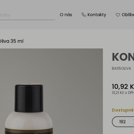
O nás
Kontakty
Oblíb
liva 35 ml
KON
BA35OLIVA
10,92 
13,21 Kč
s DP
Dostupné
Kondicionér
Oliva
35
ml