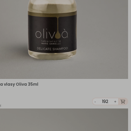
 vlasy Oliva 35ml
-
+
H