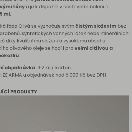
ovými tóny
a je k dispozici v cestovním balení o
5 ml
.
ká řada Olivá
se vyznačuje svým
čistým složením
bez
arabenů, syntetických vonných látek nebo minerálních
ávě díky kvalitnímu složení a vysokému obsahu
cího olivového oleje se hodí i pro
velmi citlivou a
pokožku
.
ní objednávka:
192 ks / karton
:
ZDARMA u objednávek nad 5 000 Kč bez DPH
JÍCÍ PRODUKTY