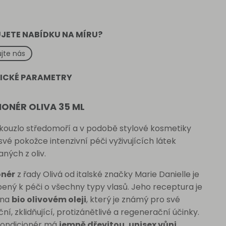
JETE NABÍDKU NA MÍRU?
jte nás
ICKÉ PARAMETRY
ONÉR OLIVA 35 ML
 kouzlo středomoří a v podobě stylové kosmetiky
své pokožce intenzivní péči vyživujících látek
ných z oliv.
onér
z řady Olivá od italské značky Marie Danielle je
ený k péči o všechny typy vlasů. Jeho receptura je
 na
bio olivovém oleji
, který je známý pro své
ční, zklidňující, protizánětlivé a regenerační účinky.
kondicionér má
jemně dřevitou, unisex vůni