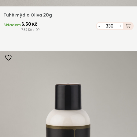
Tuhé mýdlo Oliva 20g
6,50 Kč
Skladem
-
+
7,87 Kč s DPH