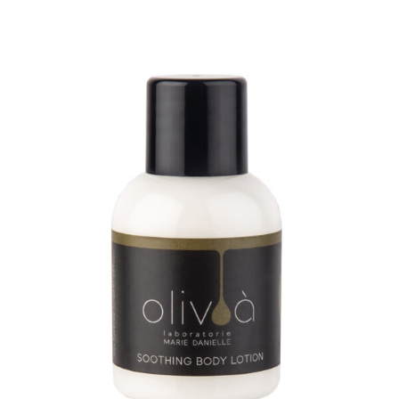
STAŇTE SE KLIENTEM
Stát se klientem velkoobchodu Bohéme Collection
je jednoduché, stačí podnikat a mít platné IČO.
Kromě snadnějšího procesu objednávek můžete