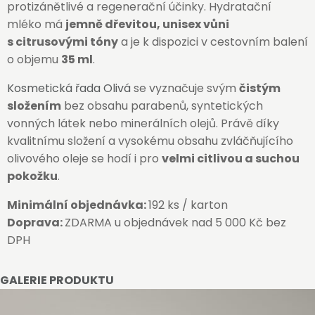
protizánětlivé a regenerační účinky. Hydratační
mléko má
jemně dřevitou, unisex vůni
s citrusovými tóny
a je k dispozici v cestovním balení
o objemu
35 ml
.
Kosmetická řada Olivá
se vyznačuje svým
čistým
složením
bez obsahu parabenů, syntetických
vonných látek nebo minerálních olejů. Právě díky
kvalitnímu složení a vysokému obsahu zvláčňujícího
olivového oleje se hodí i pro
velmi citlivou a suchou
pokožku
.
Minimální objednávka:
192 ks / karton
Doprava:
ZDARMA u objednávek nad 5 000 Kč bez
DPH
GALERIE PRODUKTU