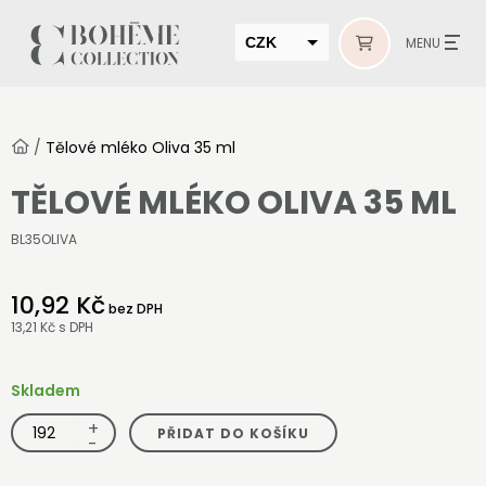
CZK
MENU
EUR
HUF
/
Tělové mléko Oliva 35 ml
MUR
TĚLOVÉ MLÉKO OLIVA 35 ML
BL35OLIVA
10,92 Kč
bez DPH
13,21 Kč
s DPH
Skladem
+
Tělové
PŘIDAT DO KOŠÍKU
mléko
-
Oliva
35
ml